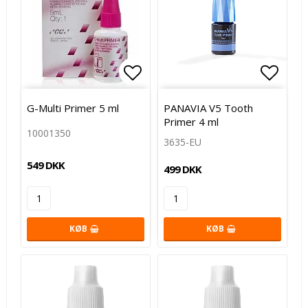
Add to list of favorites
Add to
G-Multi Primer 5 ml
PANAVIA V5 Tooth
Primer 4 ml
10001350
3635-EU
549 DKK
499 DKK
KØB
KØB