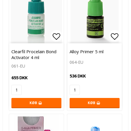
Add to list of favorites
Add to
Clearfil Procelain Bond
Alloy Primer 5 ml
Activator 4 ml
064-EU
061-EU
536 DKK
655 DKK
KØB
KØB