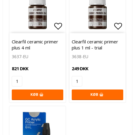
Add to list of favorites
Add to list of favorites
Add to
Add to
Clearfil ceramic primer
Clearfil ceramic primer
plus 4 ml
plus 1 ml - trial
3637-EU
3638-EU
821 DKK
249 DKK
KØB
KØB