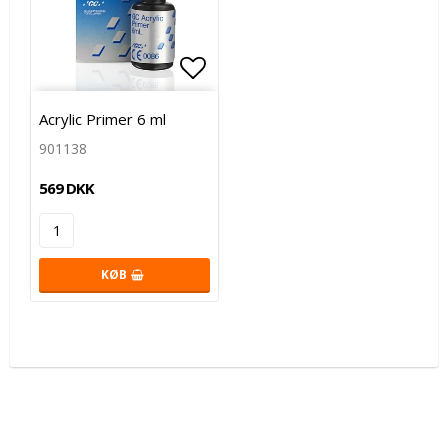
Add to list of favorites
Acrylic Primer 6 ml
901138
569 DKK
KØB