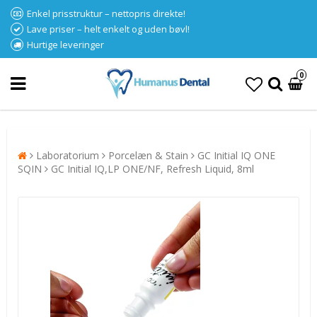
Enkel prisstruktur – nettopris direkte!
Lave priser – helt enkelt og uden bøvl!
Hurtige leveringer
0
Laboratorium
Porcelæn & Stain
GC Initial IQ ONE
SQIN
GC Initial IQ,LP ONE/NF, Refresh Liquid, 8ml