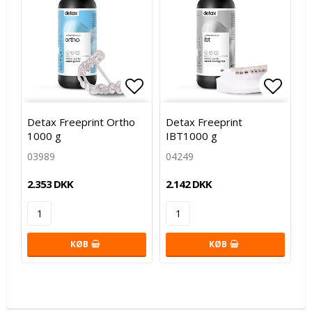
Add to list of favorites
Add to list of favorites
Add to
Add to
Detax Freeprint Ortho
Detax Freeprint
1000 g
IBT1000 g
03989
04249
2.353 DKK
2.142 DKK
KØB
KØB