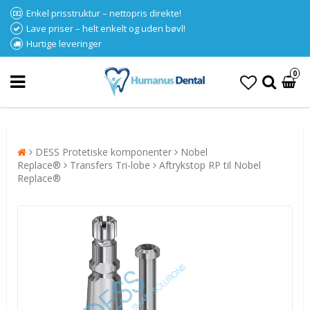
Enkel prisstruktur – nettopris direkte!
Lave priser – helt enkelt og uden bøvl!
Hurtige leveringer
0
DESS Protetiske komponenter
Nobel
Replace®
Transfers Tri-lobe
Aftrykstop RP til Nobel
Replace®