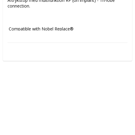
Aftrykstop med multifunktion RP (on implant) - Tri-lobe 
connection. 

 Compatible with Nobel Replace®