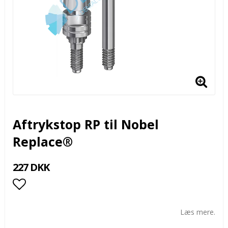
Aftrykstop RP til Nobel
Replace®
227 DKK
Add to list of favorites
Læs mere.