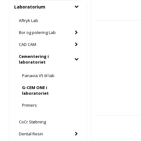
Laboratorium
Aftryk Lab
Bor og polering Lab
CAD CAM
Cementering i
laboratoriet
Panavia V5 til lab
G-CEM ONE i
laboratoriet
Primers
CoCr Støbning
Dental Resin