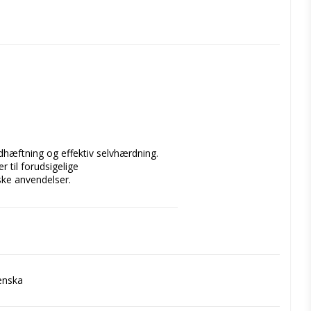
hæftning og effektiv selvhærdning. 
til forudsigelige 
ske anvendelser. 
ingen postoperativ sensitivitet. 
enska