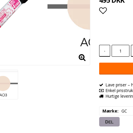
495 DKK
Add to lis
-
Lave priser – 
Enkel prisstruk
Hurtige leveri
Mærke
GC
DEL