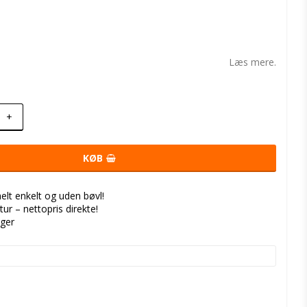
t of favorites
Læs mere.
+
KØB
helt enkelt og uden bøvl!
tur – nettopris direkte!
nger