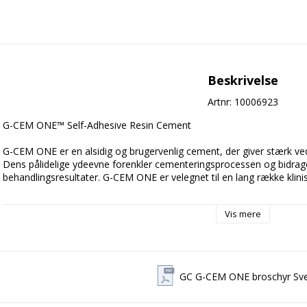
Beskrivelse
Artnr: 10006923
G-CEM ONE™ Self-Adhesive Resin Cement
G-CEM ONE er en alsidig og brugervenlig cement, der giver stærk ved
Dens pålidelige ydeevne forenkler cementeringsprocessen og bidrager 
behandlingsresultater. G-CEM ONE er velegnet til en lang række klini
Cementen er meget spyt- og fugttolerant. Patienten oplever stort set 
Vis mere
Producent: GC Dental
GC G-CEM ONE broschyr Sv