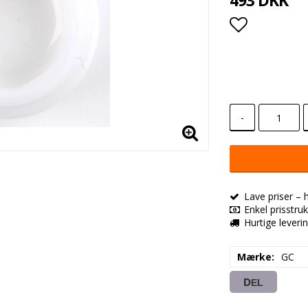
493 DKK
Add to lis
-
Lave priser – 
Enkel prisstruk
Hurtige leveri
Mærke
GC
DEL