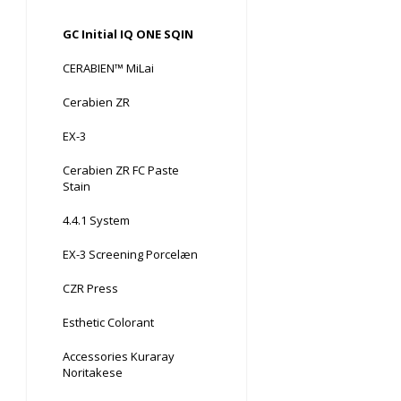
GC Initial IQ ONE SQIN
CERABIEN™ MiLai
Cerabien ZR
EX-3
Cerabien ZR FC Paste
Stain
4.4.1 System
EX-3 Screening Porcelæn
CZR Press
Esthetic Colorant
Accessories Kuraray
Noritakese