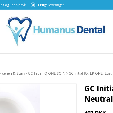
kelt og uden bøvl!
Hurtige leveringer
rcelæn & Stain
GC Initial IQ ONE SQIN
GC Initial IQ, LP ONE, Lust
GC Init
Neutral