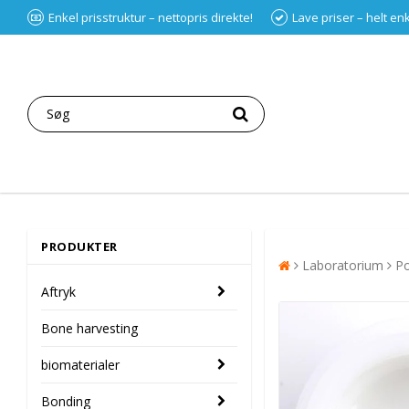
Enkel prisstruktur – nettopris direkte!
Lave priser – helt en
PRODUKTER
Laboratorium
Po
Aftryk
Bone harvesting
biomaterialer
Bonding