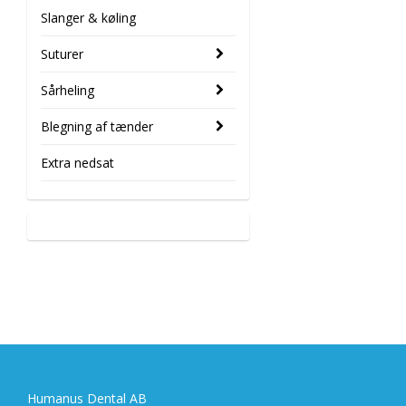
Slanger & køling
Suturer
Sårheling
Blegning af tænder
Extra nedsat
Humanus Dental AB