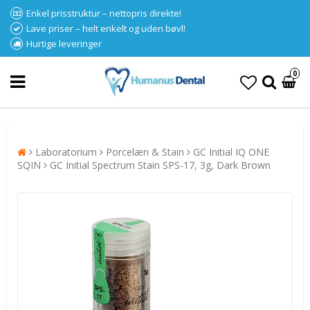
Enkel prisstruktur – nettopris direkte!
Lave priser – helt enkelt og uden bøvl!
Hurtige leveringer
0
Laboratorium
Porcelæn & Stain
GC Initial IQ ONE
SQIN
GC Initial Spectrum Stain SPS-17, 3g, Dark Brown