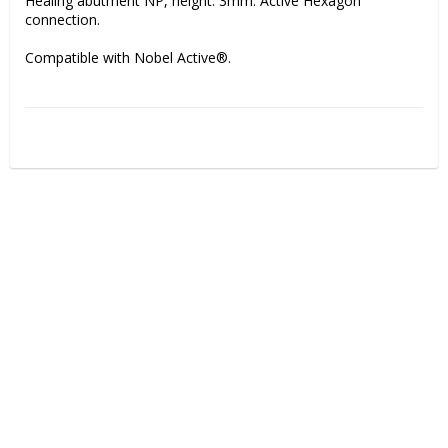
Healing abutment NP, height: 3mm. Active Hexagon 
connection. 
Compatible with Nobel Active®.