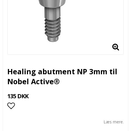
Healing abutment NP 3mm til
Nobel Active®
135 DKK
Add to list of favorites
Læs mere.