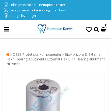
Enkel prisstruktur – nettopris direkte!
Lave priser – helt enkelt og uden bøvl!
Hurtige leveringer
0
DESS Protetiske komponenter
BioHorizons® External
Hex
Healing Abutments External Hex BH
Healing abutment
NP 5mm