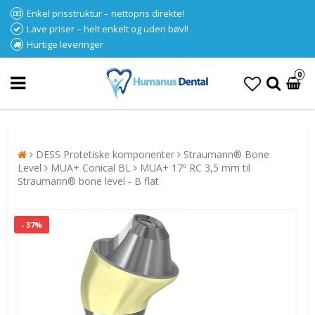
Enkel prisstruktur – nettopris direkte!
Lave priser – helt enkelt og uden bøvl!
Hurtige leveringer
0
DESS Protetiske komponenter
Straumann® Bone
Level
MUA+ Conical BL
MUA+ 17º RC 3,5 mm til
Straumann® bone level - B flat
- 37%