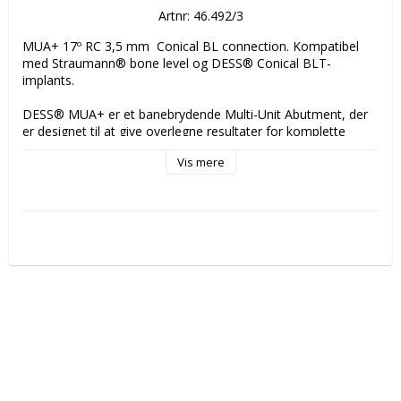
Artnr: 46.492/3
MUA+ 17º RC 3,5 mm  Conical BL connection. Kompatibel 
med Straumann® bone level og DESS® Conical BLT-
implants.

DESS® MUA+ er et banebrydende Multi-Unit Abutment, der 
er designet til at give overlegne resultater for komplette 
restaureringer.

Vis mere
Dette førsteklasses abutment har en anatomisk profil, der 
sikrer hurtigere tandkødsjustering for en mere præcis 
pasform og forbedret æstetik. 

Ved at indarbejde Periocoat®-overfladeteknologi giver MUA+ 
både biologiske og mekaniske fordele, der bidrager til et 
bedre langtidsresultat.

Vigtige fordele ved Periocoat®: 

- Reduceret plaktilhæftning 

- Reduceret inflammation 

- Forbedret korrosionsbestandighed 

- Nemmere rengøring og vedligeholdelse 
