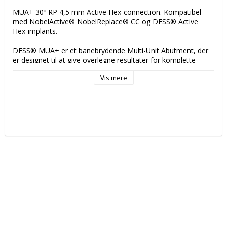
MUA+ 30º RP 4,5 mm Active Hex-connection. Kompatibel 
med NobelActive® NobelReplace® CC og DESS® Active 
Hex-implants.

DESS® MUA+ er et banebrydende Multi-Unit Abutment, der 
er designet til at give overlegne resultater for komplette 
restaureringer.

Vis mere
Dette førsteklasses abutment har en anatomisk profil, der 
sikrer hurtigere tandkødsjustering for en mere præcis 
pasform og forbedret æstetik. 

Ved at indarbejde Periocoat®-overfladeteknologi giver MUA+ 
både biologiske og mekaniske fordele, der bidrager til et 
bedre langtidsresultat.

Vigtige fordele ved Periocoat®: 

- Reduceret plaktilhæftning 

- Reduceret inflammation 

- Forbedret korrosionsbestandighed 

- Nemmere rengøring og vedligeholdelse 

- 6 gange hårdere end titaniumoxid for øget holdbarhed 
