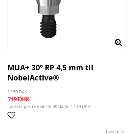
MUA+ 30º RP 4,5 mm til
NobelActive®
1.139 DKK
719 DKK
1.139 DKK
Laveste pris i de sidste 30 dage
Add to list of favorites
Læs mere.