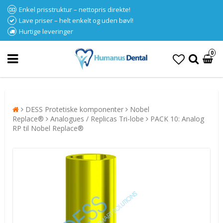
Enkel prisstruktur – nettopris direkte!
Lave priser – helt enkelt og uden bøvl!
Hurtige leveringer
0
DESS Protetiske komponenter
Nobel
Replace®
Analogues / Replicas Tri-lobe
PACK 10: Analog
RP til Nobel Replace®