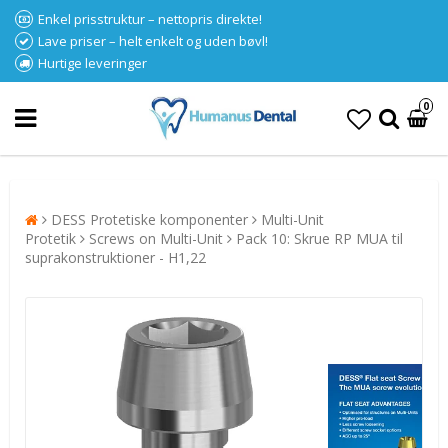
Enkel prisstruktur – nettopris direkte!
Lave priser – helt enkelt og uden bøvl!
Hurtige leveringer
0
DESS Protetiske komponenter
Multi-Unit
Protetik
Screws on Multi-Unit
Pack 10: Skrue RP MUA til
suprakonstruktioner - H1,22