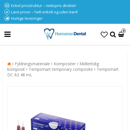
Enkel prisstruktur – nettopris direkte!
Lave priser – helt enkelt og uden bøvl!
Hurtige leveringer
0
Fyldningsmateriale
Kompositer
Midlertidig
komposit
Tempsmart temporary composite
Tempsmart
DC A3 48 mL