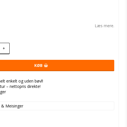
t of favorites
Læs mere.
+
KØB
helt enkelt og uden bøvl!
tur – nettopris direkte!
nger
 & Meisinger