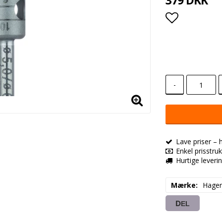
379 DKK
Add to lis
-
Lave priser – 
Enkel prisstruk
Hurtige leveri
Mærke
Hager
DEL