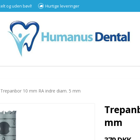
kelt og uden bøvl!
Hurtige leveringer
Trepanbor 10 mm RA indre diam. 5 mm
Trepanb
mm