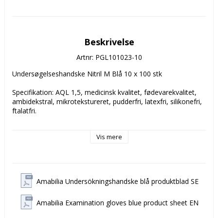
Beskrivelse
Artnr: PGL101023-10
Undersøgelseshandske Nitril M Blå 10 x 100 stk 

Specifikation: AQL 1,5, medicinsk kvalitet, fødevarekvalitet, 
ambidekstral, mikrotekstureret, pudderfri, latexfri, silikonefri, 
ftalatfri. 

Nitrilhandsker i topkvalitet, der kombinerer enestående 
Vis mere
elasticitet, holdbarhed og taktil følsomhed. Disse handsker 
har fremragende slidstyrke og effektiv beskyttelse mod 
punktering. De er medicinsk klassificeret til at give sikkerhed 
mod bakterier, vira, mikroorganismer og forskellige 
kemikalier.

Amabilia Undersökningshandske blå produktblad SE
Desuden er de godkendt til brug i kemoterapi/cytostatika og 
Amabilia Examination gloves blue product sheet EN
er også velegnede til fødevarehåndtering. Med et 
ergonomisk design, der sikrer optimal pasform og reducerer 