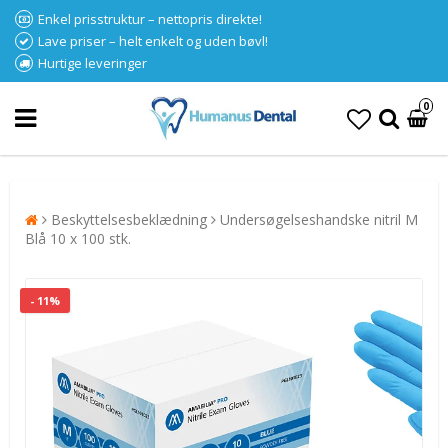
Enkel prisstruktur – nettopris direkte!
Lave priser – helt enkelt og uden bøvl!
Hurtige leveringer
0
Beskyttelsesbeklædning
Undersøgelseshandske nitril M
Blå 10 x 100 stk.
- 11%