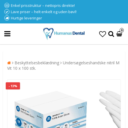
Enkel prisstruktur – nettopris direkte!
Lave priser – helt enkelt og uden bøvl!
Hurtige leveringer
0
Beskyttelsesbeklædning
Undersøgelseshandske nitril M
Vit 10 x 100 stk.
- 13%