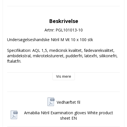
Beskrivelse
Artnr: PGL101013-10
Undersøgelseshandske Nitril M Vit 10 x 100 stk 

Specifikation: AQL 1,5, medicinsk kvalitet, fødevarekvalitet, 
ambidekstral, mikrotekstureret, pudderfri, latexfri, silikonefri, 
ftalatfri. 

Nitrilhandsker i topkvalitet, der kombinerer enestående 
Vis mere
elasticitet, holdbarhed og taktil følsomhed. Disse handsker 
har fremragende slidstyrke og effektiv beskyttelse mod 
punktering. De er medicinsk klassificeret til at give sikkerhed 
mod bakterier, vira, mikroorganismer og forskellige 
kemikalier.

Vedhæftet fil
Desuden er de godkendt til brug i kemoterapi/cytostatika og 
Amabilia Nitril Examination gloves White product
er også velegnede til fødevarehåndtering. Med et 
sheet EN
ergonomisk design, der sikrer optimal pasform og reducerer 
træthed i hænderne, samt mikroteksturerede fingerspidser, 