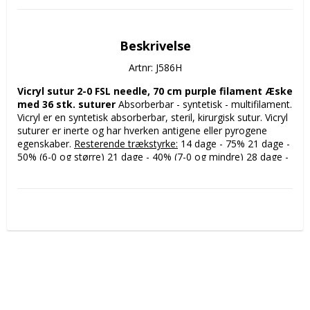
Beskrivelse
Artnr: J586H
Vicryl sutur 2-0 FSL needle, 70 cm purple filament Æske 
med 36 stk. suturer
 Absorberbar - syntetisk - multifilament. 
Vicryl er en syntetisk absorberbar, steril, kirurgisk sutur. Vicryl 
suturer er inerte og har hverken antigene eller pyrogene 
egenskaber. 
Resterende trækstyrke:
 14 dage - 75% 21 dage - 
50% (6-0 og større) 21 dage - 40% (7-0 og mindre) 28 dage - 
25% Absorption af Vicryl suturer er komplet efter 56 til 70 
dage. 
Fremstillet af:
 Ethicon / Johnson & Johnson