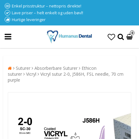
Enkel prisstruktur – nettopris direkte!
Lave priser – helt enkelt og uden bøvl!
Hurtige leveringer
0
Suturer
Absorberbare Suturer
Ethicon
suturer
Vicryl
Vicryl sutur 2-0, J586H, FSL needle, 70 cm
purple